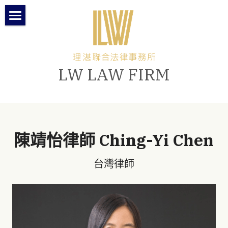
×
部落格分類
關於理湛
時事議題
本所團隊
LW LAW FIRM
所長專欄-我在大理寺的日子
所長專欄
律師專欄
最新消息
陳靖怡律師 Ching-Yi Chen
聯絡與交通方式
台灣律師
繁體中文
繁體中文