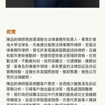
概覽
陳品鈞律師現為理湛聯合法律事務所負責人，畢業於東
海大學法律系，先後擔任植根法律事務所律師、至遠法
律事務所律師，曾任許家蓓議員服務處諮詢律師，且擁
有都市更新推動師、勞健保暨勞基法管理師資格，在勞
動法規、不動產糾紛、政府採購法、交通運輸、連鎖加
盟、家事及刑事案件領域，具有豐富的法律訴訟及非訟
實務經驗，並擔任多家國際旅遊、餐飲集團、營造公司
等的法律顧問。
陳品鈞律師擅長傾聽客戶需求，並透過沙盤推演及訴訟
策略分析，引導客戶做出最佳決策，擅長處理困難案
件，曾於政府採購法訴訟中代表履約廠商成功主張機關
停權違法，並成功爭取國家賠償，亦曾代表當事人聲請