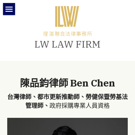
×
部落格分類
關於理湛
時事議題
本所團隊
LW LAW FIRM
所長專欄-我在大理寺的日子
所長專欄
律師專欄
最新消息
陳品鈞律師 Ben Chen
聯絡與交通方式
台灣律師、都市更新推動師、勞健保暨勞基法
管理師、
政府採購專業人員資格
繁體中文
繁體中文