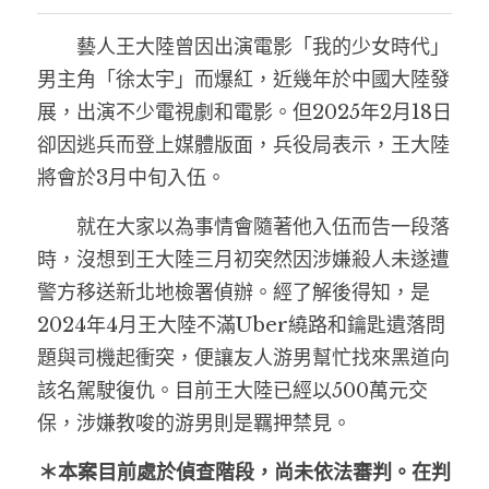
　　藝人王大陸曾因出演電影「我的少女時代」
男主角「徐太宇」而爆紅，近幾年於中國大陸發
展，出演不少電視劇和電影。但2025年2月18日
卻因逃兵而登上媒體版面，兵役局表示，王大陸
將會於3月中旬入伍。
　　就在大家以為事情會隨著他入伍而告一段落
時，沒想到王大陸三月初突然因涉嫌殺人未遂遭
警方移送新北地檢署偵辦。經了解後得知，是
2024年4月王大陸不滿Uber繞路和鑰匙遺落問
題與司機起衝突，便讓友人游男幫忙找來黑道向
該名駕駛復仇。目前王大陸已經以500萬元交
保，涉嫌教唆的游男則是羈押禁見。
＊
本
案目前處於偵查階段，尚未依法審判。在判