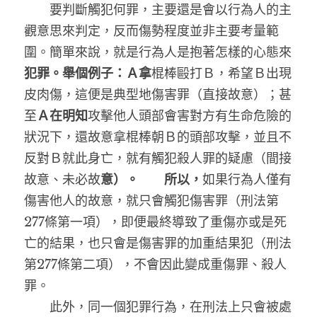
　　要判斷觸犯何罪，主要還是會以行為人的主
觀意思來判定，反而傷勢程度並非主要考量範
圍。簡單來說，就是行為人是抱著怎樣的心態來
犯罪。舉個例子：Ａ拿
棍棒毆打Ｂ，希望Ｂ出現
皮肉傷，這便是典型地傷害罪（直接故意）；甚
至
Ａ在明知
攻擊他人頭部會害對方有生命危險的
狀況下，還故意拿棍棒朝Ｂ的頭部攻擊，並且不
反對Ｂ就此身亡，就有觸犯殺人罪的疑慮（間接
故意、未必故
意）。
　所以，
如果行為人僅有
傷害他人的故意，就只會觸犯傷害罪（刑法第
277條第一項），即便最終導致了重傷亦或是死
亡的結果，也只會是傷害罪的加重結果犯（刑法
第277條第二項），不會因此變成重傷罪、殺人
罪。
　　此外，同一個犯罪行為，在刑法上只會被處