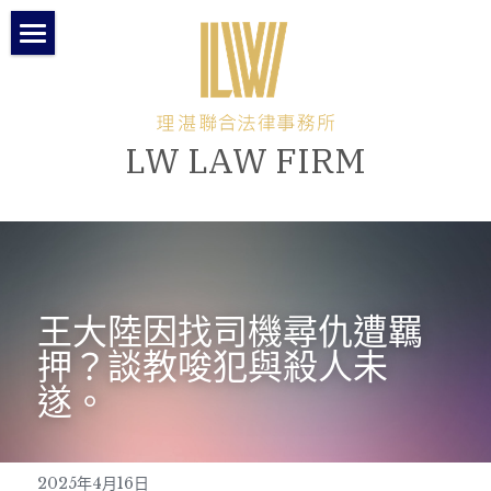
關於理湛
本所團隊
LW LAW FIRM
所長專欄
律師專欄
最新消息
王大陸因找司機尋仇遭羈
聯絡與交通方式
押？談教唆犯與殺人未
繁體中文
遂。
繁體中文
2025年4月16日