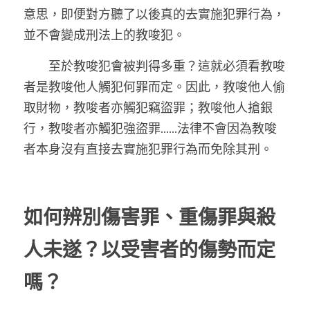
意思，即便對方聽了以後真的去實施犯罪行為，
並不會變成刑法上的教唆犯。
　　至於教唆犯會被判得多重？這就必須看教唆
者是教唆他人觸犯何罪而定。因此，教唆他人偷
取財物，教唆者亦觸犯竊盜罪；教唆他人搶銀
行，教唆者亦觸犯強盜罪……法律不會因為教唆
者本身沒有直接去實施犯罪行為而免除其刑。
如何辨
別
傷
害
罪
、重傷罪與殺
人未遂？以受害者的傷勢而定
嗎？