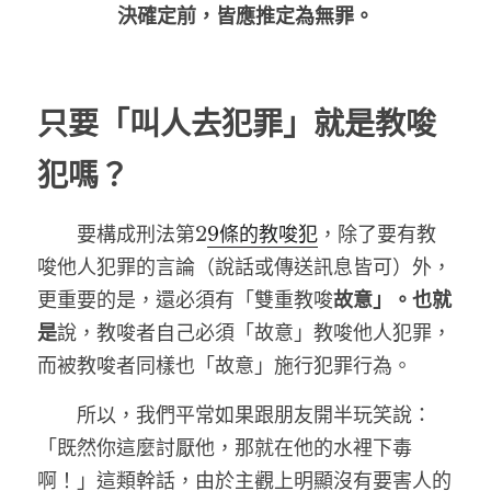
決確定前，皆應推定為無罪。
只
要
「
叫人去犯罪」就是教唆
犯嗎？
　　要構成刑法第2
9條的
教唆
犯
，除了要有教
唆他人犯罪的言論（說話或傳送訊息皆可）外，
更重要的是，還必須有「雙重教唆
故意」。也就
是
說，教唆者自己必須「故意」教唆他人犯罪，
而被教唆者同樣也「故意」施行犯罪行為。
　　所以，我們平常如果跟朋友開半玩笑說：
「既然你這麼討厭他，那就在他的水裡下毒
啊！」這類幹話，由於主觀上明顯沒有要害人的