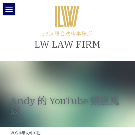
關於理湛
本所團隊
LW LAW FIRM
所長專欄
律師專欄
最新消息
聯絡與交通方式
Andy 的 YouTube 頻道風
繁體中文
波
繁體中文
2025年4月16日