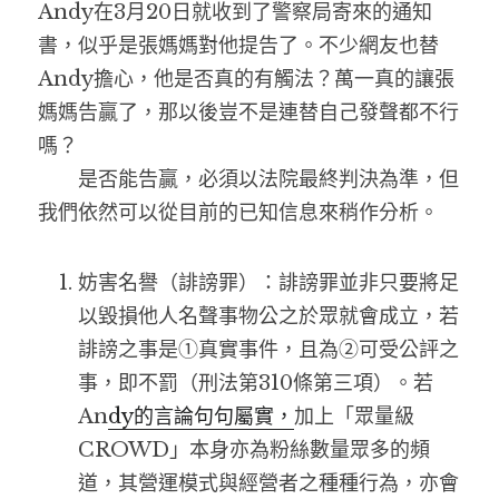
Andy在3月20日就收到了警察局寄來的通知
書，似乎是張媽媽對他提告了。不少網友也替
Andy擔心，他是否真的有觸法？萬一真的讓張
媽媽告贏了，那以後豈不是連替自己發聲都不行
嗎？
　　是否能告贏，必須以法院最終判決為準，但
我們依然可以從目前的已知信息來稍作分析。
妨害名譽（誹謗罪）：誹謗罪並非只要將足
以毀損他人名聲事物公之於眾就會成立，若
誹謗之事是①真實事件，且為②可受公評之
事，即不罰（刑法第310條第三項）。若
An
dy的
言論句
句屬實，
加上「眾量級
CROWD」本身亦為粉絲數量眾多的頻
道，其營運模式與經營者之種種行為，亦會