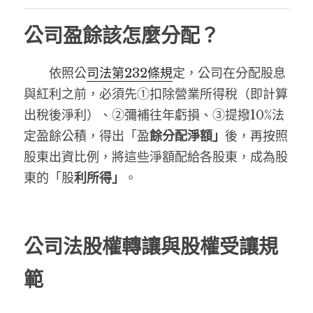
公司盈餘該怎麼分配？
　　依照公
司法第2
32條
規
定，公司在分配股息
與紅利之前，必須先①扣除營業所得稅（即計算
出稅後淨利）、②彌補往年虧損、③提撥10%法
定盈餘公積，得出「盈
餘分配淨額」
後，再按照
股東出資比例，將這些淨額配給各股東，成為股
東的「股
利所得」
。
公司法股權轉讓與股權受讓規
範