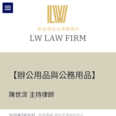
關於理湛
本所團隊
LW LAW FIRM
所長專欄
律師專欄
最新消息
【辦公用品與公務用品】
聯絡與交通方式
繁體中文
陳世淙 主持律師
繁體中文
2021年7月20日
·
所長專欄-我在大理寺的日子