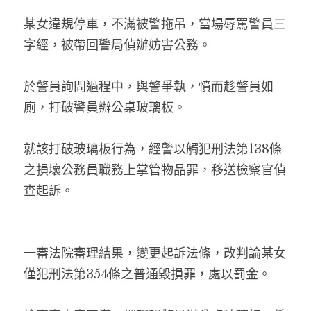
某女違規停車，不滿被警拖吊，當場辱罵警員三
字經，被帶回警局偵辦妨害公務。
於警員詢問過程中，與警爭執，憤而趁警員如
廁，打破警員辦公桌玻璃板。
就該打破玻璃板行為，經警以觸犯刑法第138條
之損壞公務員職務上掌管物品罪，移送檢察官偵
查起訴。
一審法院審理結果，變更起訴法條，改判論某女
僅犯刑法第354條之普通毀損罪，處以罰金。